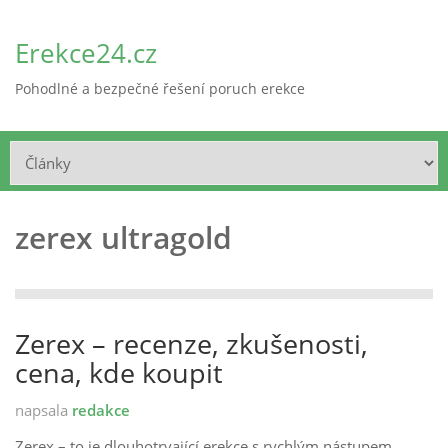
Erekce24.cz
Pohodlné a bezpečné řešení poruch erekce
zerex ultragold
Zerex – recenze, zkušenosti,
cena, kde koupit
napsala
redakce
Zerex – to je dlouhotrvající erekce s rychlým nástupem