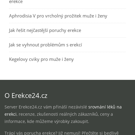
erekce
Aphrodisia V pro vrcholný prožitek muže i ženy
Jak řešit nejčastější poruchy erekce
Jak se vyhnout problémům s erekcí
Kegelovy cviky pro muže i ženy
O Erekce24.cz
Server Erekce24.cz vám přináší nezávislé
srovnání léků na
erekci
, recenze, zkušenosti reálných zákazníků, ceny a
informace, kde můžeme výrobky zakoupit.
Trápí vás porucha erekce? Již nemusí! Přečtěte si bedlivě