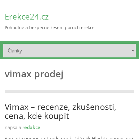
Erekce24.cz
Pohodlné a bezpečné řešení poruch erekce
vimax prodej
Vimax – recenze, zkušenosti,
cena, kde koupit
napsala
redakce
Vimax je pomoc z přírody pro každý věk Hledáte pomoc pro