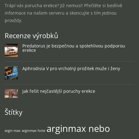
Trápí vás porucha erekce? Již nemusí! Přečtěte si bedlivě
informace na našem serveru a skoncujte s tím jednou
provždy.
Recenze výrobků
Predatorus je bezpečnou a spolehlivou podporou
erekce
Aphrodisia V pro vrcholný prožitek muže i ženy
Jak řešit nejčastější poruchy erekce
Štítky
arginmax nebo
argin max
arginmax forte