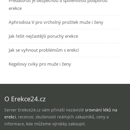
Predatorus je bezpečnou a spolehlivou podporou
erekce
Aphrodisia V pro vrcholný prožitek muže i ženy
Jak řešit nejčastější poruchy erekce
Jak se vyhnout problémům s erekcí
Kegelovy cviky pro muže i ženy
O Erekce24.cz
Server Erekce24.cz vám přináší nezávislé
srovnání léků na
erekci
, recenze, zkušenosti reálných zákazníků, ceny a
informace, kde můžeme výrobky zakoupit.