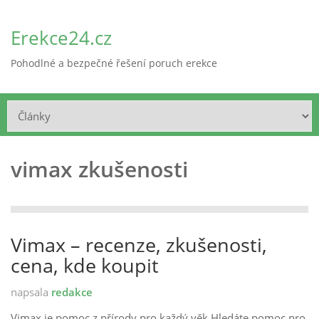
Erekce24.cz
Pohodlné a bezpečné řešení poruch erekce
vimax zkušenosti
Vimax – recenze, zkušenosti,
cena, kde koupit
napsala
redakce
Vimax je pomoc z přírody pro každý věk Hledáte pomoc pro