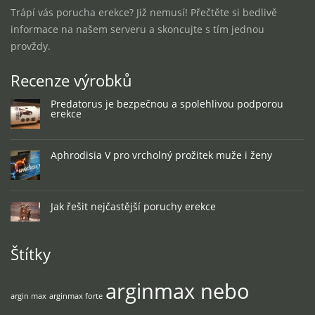
Trápí vás porucha erekce? Již nemusí! Přečtěte si bedlivě
informace na našem serveru a skoncujte s tím jednou
provždy.
Recenze výrobků
Predatorus je bezpečnou a spolehlivou podporou
erekce
Aphrodisia V pro vrcholný prožitek muže i ženy
Jak řešit nejčastější poruchy erekce
Štítky
arginmax nebo
argin max
arginmax forte