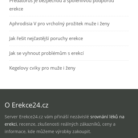
Predatorus je bezpečnou a spolehlivou podporou
erekce
Aphrodisia V pro vrcholný prožitek muže i ženy
Jak řešit nejčastější poruchy erekce
Jak se vyhnout problémům s erekcí
Kegelovy cviky pro muže i ženy
O Erekce24.cz
Server Erekce24.cz vám přináší nezávislé
srovnání léků na
erekci
, recenze, zkušenosti reálných zákazníků, ceny a
informace, kde můžeme výrobky zakoupit.