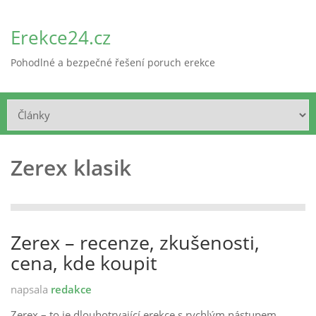
Erekce24.cz
Pohodlné a bezpečné řešení poruch erekce
Zerex klasik
Zerex – recenze, zkušenosti,
cena, kde koupit
napsala
redakce
Zerex – to je dlouhotrvající erekce s rychlým nástupem