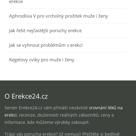
erekce
Aphrodisia V pro vrcholný prožitek muže i ženy
Jak řešit nejčastější poruchy erekce
Jak se vyhnout problémům s erekcí
Kegelovy cviky pro muže i ženy
O Erekce24.cz
Server Erekce24.cz vám přináší nezávislé
srovnání léků na
erekci
, recenze, zkušenosti reálných zákazníků, ceny a
informace, kde můžeme výrobky zakoupit.
Trápí vás porucha erekce? Již nemusí! Přečtěte si bedlivě